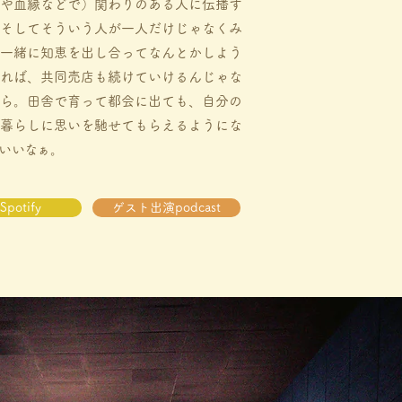
や血縁などで）関わりのある人に伝播す
そしてそういう人が一人だけじゃなくみ
一緒に知恵を出し合ってなんとかしよう
れば、共同売店も続けていけるんじゃな
ら。田舎で育って都会に出ても、自分の
暮らしに思いを馳せてもらえるようにな
いいなぁ。
Spotify
ゲスト出演podcast