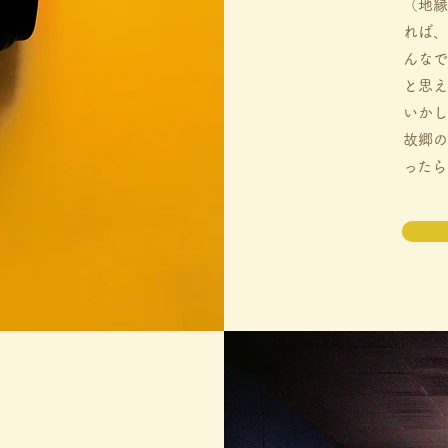
（地縁
れば、
んなで
と思え
いかし
故郷の
ったら