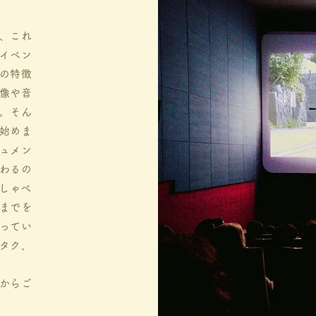
、これ
イベン
の特徴
像や音
。そん
始めま
ュメン
わるの
おしゃべ
までを
ってい
タク、
ムからご