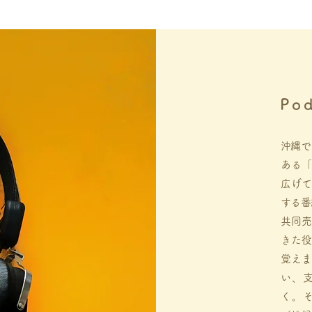
Po
沖縄で
ある「
広げて
する番
共同売
きた役
覚えま
い、
く。