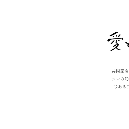
共同売店
シマの知
今ある