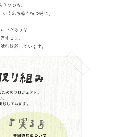
ありつつ
も、
という危機感を持つ時に、
らいいだろう？
め直すこと、
を試行錯誤しています。